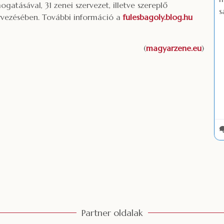
ásával, 31 zenei szervezet, illetve szereplő
s
ervezésében. További információ a
fulesbagoly.blog.hu
(
magyarzene.eu
)
Partner oldalak