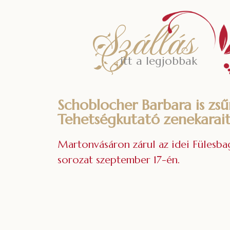
Szállás
itt a legjobbak
Schoblocher Barbara is zsű
Tehetségkutató zenekarai
Martonvásáron zárul az idei Fülesba
sorozat szeptember 17-én.