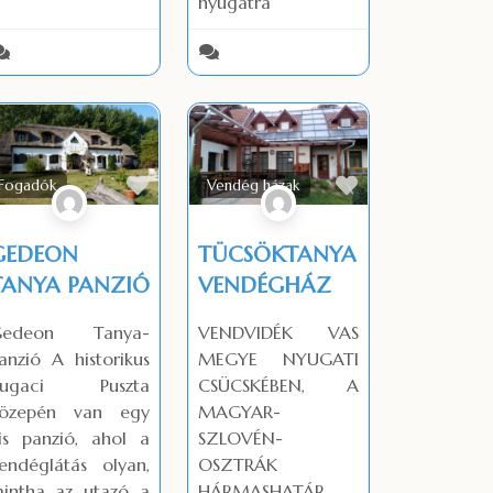
nyugatra
Favorite
Favorite
Fogadók
Vendég házak
GEDEON
TÜCSÖKTANYA
TANYA PANZIÓ
VENDÉGHÁZ
Gedeon Tanya-
VENDVIDÉK VAS
anzió A historikus
MEGYE NYUGATI
bugaci Puszta
CSÜCSKÉBEN, A
özepén van egy
MAGYAR-
is panzió, ahol a
SZLOVÉN-
endéglátás olyan,
OSZTRÁK
intha az utazó a
HÁRMASHATÁR