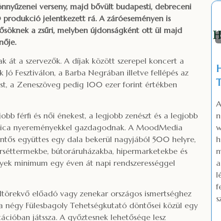
önnyűzenei verseny, majd bővült budapesti, debreceni
0 produkció jelentkezett rá. A záróeseményen is
ősöknek a zsűri, melyben újdonságként ott ül majd
nője.
át a szervezők. A díjak között szerepel koncert a
Jó Fesztiválon, a Barba Negrában illetve fellépés az
T
ást, a Zeneszöveg pedig 100 ezer forint értékben
A
bb férfi és női énekest, a legjobb zenészt és a legjobb
chnica nyereményekkel gazdagodnak. A MoodMedia
w
öntős együttes egy dala bekerül nagyjából 500 helyre,
h
rséttermekbe, bútoráruházakba, hipermarketekbe és
m
ények minimum egy éven át napi rendszerességgel
a
f
 feltörekvő előadó vagy zenekar országos ismertséghez
s
t a négy Fülesbagoly Tehetségkutató döntősei közül egy
tációban játssza. A győztesnek lehetősége lesz