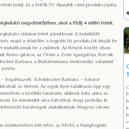
retein belül, és a Petőfi TV Akusztik című produkciójába
gkutató nagydöntőjében, ahol a fődíj 4 millió forint.
egkutato oldalon lehet jelentkezni. A beküldött
izés, majd a döntőbe a legjobb tíz produkciót hívják be
el mutatkoznak be a zsűrinek. Az ítészek között olyan
sik Remo gitáros, az Öröm a Zene igazgatója, Borcsik
oblocher Barbara, a Blahalouisiana énekesnője, valamint
 zenész.
 – fogalmazott Schoblocher Barbara. – Sokszor
ították az életem. Az egyik ilyen találkozás épp egy
ismertem a későbbi tanáraim, akiknek hála abba az
P
om. Én mindenkit arra bátorítok, hogy próbálja ki
letreszóló barátságok alakulhatnak. Nagyon várom,
k
k
v
e rendszerében jött létre, az MVM, a Hangfoglaló
m