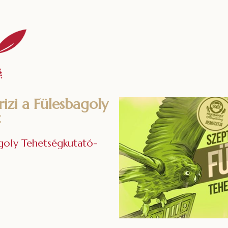
rizi a Fülesbagoly
t
goly Tehetségkutató-