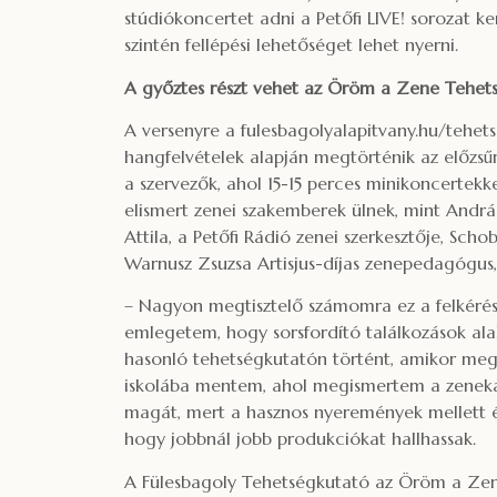
stúdiókoncertet adni a Petőfi LIVE! sorozat ke
szintén fellépési lehetőséget lehet nyerni.
A győztes részt vehet az Öröm a Zene Tehetsé
A versenyre a fulesbagolyalapitvany.hu/tehets
hangfelvételek alapján megtörténik az előzsűr
a szervezők, ahol 15-15 perces minikoncertekk
elismert zenei szakemberek ülnek, mint Andrá
Attila, a Petőfi Rádió zenei szerkesztője, Sch
Warnusz Zsuzsa Artisjus-díjas zenepedagógus,
– Nagyon megtisztelő számomra ez a felkérés
emlegetem, hogy sorsfordító találkozások alak
hasonló tehetségkutatón történt, amikor meg
iskolába mentem, ahol megismertem a zenekar
magát, mert a hasznos nyeremények mellett é
hogy jobbnál jobb produkciókat hallhassak.
A Fülesbagoly Tehetségkutató az Öröm a Zen