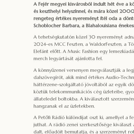
A Fejér megyei kisvárosból indult hét éve a k
és keszthelyi helyszínnel, és mára közel 200
rengeteg értékes nyereményt ítél oda a dönt
Schoblocher Barbara, a Blahalouisiana énekes
A tehetségkutatón közel 30 nyereményt adnak 
2024-es MCC Feszten, a WaldorFeszten, a Tök 
Elefánt előtt. A Music Fashion egy lemezkiad
merch legyártását ajánlotta fel.
A könnyűzenei versenyen megválasztják a legjo
dalszövegírót, akik mind értékes Audio-Te
háttérzene-szolgáltató jóvoltából az egyik d
köztük telekommunikációs cég üzleteibe, gyo
állateledel boltokba. A kiválasztott szerzem
hangzanak el az üzletekben.
A Petőfi Rádió különdíjat oszt ki, amellyel a
juthat. A rádió zenei szerkesztősége kiválasz
dalt, előadóit bemutatja, és a szerzeményt ro