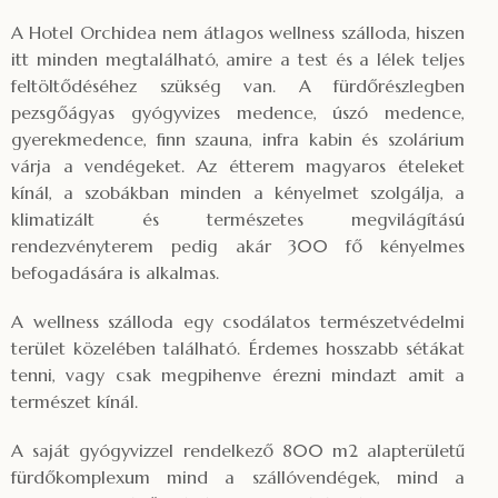
A Hotel Orchidea nem átlagos wellness szálloda, hiszen
itt minden megtalálható, amire a test és a lélek teljes
feltöltődéséhez szükség van. A fürdőrészlegben
pezsgőágyas gyógyvizes medence, úszó medence,
gyerekmedence, finn szauna, infra kabin és szolárium
várja a vendégeket. Az étterem magyaros ételeket
kínál, a szobákban minden a kényelmet szolgálja, a
klimatizált és természetes megvilágítású
rendezvényterem pedig akár 300 fő kényelmes
befogadására is alkalmas.
A wellness szálloda egy csodálatos természetvédelmi
terület közelében található. Érdemes hosszabb sétákat
tenni, vagy csak megpihenve érezni mindazt amit a
természet kínál.
A saját gyógyvizzel rendelkező 800 m2 alapterületű
fürdőkomplexum mind a szállóvendégek, mind a