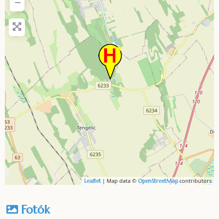
−
| Map data ©
contributors
Leaflet
OpenStreetMap
Fotók