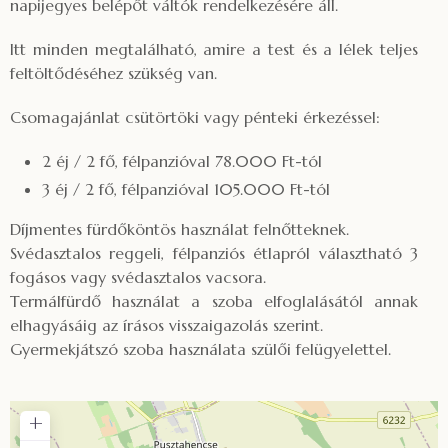
napijegyes belépőt váltók rendelkezésére áll.
Itt minden megtalálható, amire a test és a lélek teljes
feltöltődéséhez szükség van.
Csomagajánlat csütörtöki vagy pénteki érkezéssel:
2 éj / 2 fő, félpanzióval 78.000 Ft-tól
3 éj / 2 fő, félpanzióval 105.000 Ft-tól
Díjmentes fürdőköntös használat felnőtteknek.
Svédasztalos reggeli, félpanziós étlapról választható 3
fogásos vagy svédasztalos vacsora.
Termálfürdő használat a szoba elfoglalásától annak
elhagyásáig az írásos visszaigazolás szerint.
Gyermekjátszó szoba használata szülői felügyelettel.
+