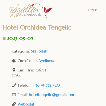
Szállás
Hírek
itt a legjobbak
Hotel Orchidea Tengelic
2023-09-05
Kategória:
Szállodák
Címkék:
I
és
Wellness
Cím:
Hrsz. 067/1.
7054
Telefon:
+36 74 532 720
Email:
hoteltengelic
@
gmail.com
Weboldal