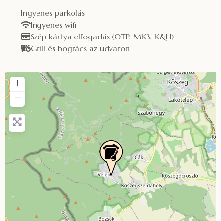
Ingyenes parkolás
Ingyenes wifi
Szép kártya elfogadás (OTP, MKB, K&H)
Grill és bogrács az udvaron
+
−