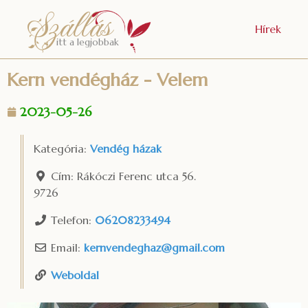
Szállás
Hírek
itt a legjobbak
Kern vendégház - Velem
2023-05-26
Kategória:
Vendég házak
Cím:
Rákóczi Ferenc utca 56.
9726
Telefon:
06208233494
Email:
kernvendeghaz
@
gmail.com
Weboldal