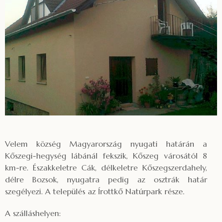
Velem község Magyarország nyugati határán a
Kőszegi-hegység lábánál fekszik, Kőszeg városától 8
km-re. Északkeletre Cák, délkeletre Kőszegszerdahely,
délre Bozsok, nyugatra pedig az osztrák határ
szegélyezi. A település az Írottkő Natúrpark része.
A szálláshelyen: