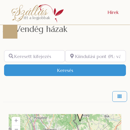
Szállás
Hírek
itt a legjobbak
All Vendég házak
Keresett
Kiindulási pont (Pl.: város)
kifejezés
Keresés
Keresés
+
−