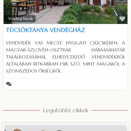
Fa
Vendég házak
TÜCSÖKTANYA VENDÉGHÁZ
VENDVIDÉK VAS MEGYE NYUGATI CSÜCSKÉBEN, A
MAGYAR-SZLOVÉN-OSZTRÁK HÁRMASHATÁR
TALÁLKOZÁSÁNÁL ELHELYEZKEDŐ VENDVIDÉKRŐL
ÁLTALÁBAN RITKÁBBAN ESIK SZÓ, MINT MAGÁRÓL A
SZOMSZÉDOS ŐRSÉGRŐL.
Legutóbbi cikkek