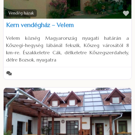
Fa
Vendég házak
Kern vendégház – Velem
Velem község Magyarország nyugati határán a
Kőszegi-hegység lábánál fekszik, Kőszeg városától 8
km-re. Északkeletre Cák, délkeletre Kőszegszerdahely,
délre Bozsok, nyugatra