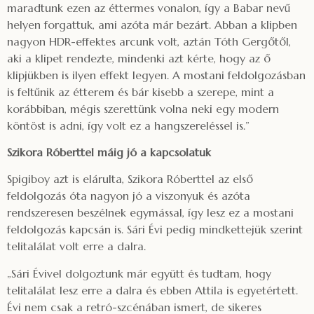
maradtunk ezen az éttermes vonalon, így a Babar nevű
helyen forgattuk, ami azóta már bezárt. Abban a klipben
nagyon HDR-effektes arcunk volt, aztán Tóth Gergőtől,
aki a klipet rendezte, mindenki azt kérte, hogy az ő
klipjükben is ilyen effekt legyen. A mostani feldolgozásban
is feltűnik az étterem és bár kisebb a szerepe, mint a
korábbiban, mégis szerettünk volna neki egy modern
köntöst is adni, így volt ez a hangszereléssel is.”
Szikora Róberttel máig jó a kapcsolatuk
Spigiboy azt is elárulta, Szikora Róberttel az első
feldolgozás óta nagyon jó a viszonyuk és azóta
rendszeresen beszélnek egymással, így lesz ez a mostani
feldolgozás kapcsán is. Sári Évi pedig mindkettejük szerint
telitalálat volt erre a dalra.
„Sári Évivel dolgoztunk már együtt és tudtam, hogy
telitalálat lesz erre a dalra és ebben Attila is egyetértett.
Évi nem csak a retró-szcénában ismert, de sikeres