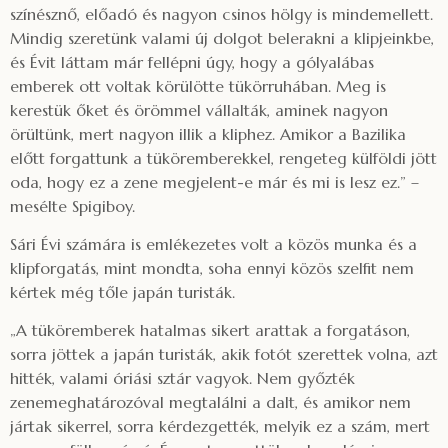
színésznő, előadó és nagyon csinos hölgy is mindemellett.
Mindig szeretünk valami új dolgot belerakni a klipjeinkbe,
és Évit láttam már fellépni úgy, hogy a gólyalábas
emberek ott voltak körülötte tükörruhában. Meg is
kerestük őket és örömmel vállalták, aminek nagyon
örültünk, mert nagyon illik a kliphez. Amikor a Bazilika
előtt forgattunk a tüköremberekkel, rengeteg külföldi jött
oda, hogy ez a zene megjelent-e már és mi is lesz ez.” –
mesélte Spigiboy.
Sári Évi számára is emlékezetes volt a közös munka és a
klipforgatás, mint mondta, soha ennyi közös szelfit nem
kértek még tőle japán turisták.
„A tüköremberek hatalmas sikert arattak a forgatáson,
sorra jöttek a japán turisták, akik fotót szerettek volna, azt
hitték, valami óriási sztár vagyok. Nem győzték
zenemeghatározóval megtalálni a dalt, és amikor nem
jártak sikerrel, sorra kérdezgették, melyik ez a szám, mert