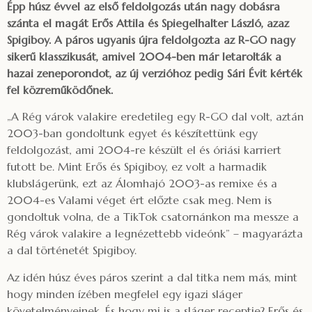
Épp húsz évvel az első feldolgozás után nagy dobásra
szánta el magát Erős Attila és Spiegelhalter László, azaz
Spigiboy. A páros ugyanis újra feldolgozta az R-GO nagy
sikerű klasszikusát, amivel 2004-ben már letarolták a
hazai zeneporondot, az új verzióhoz pedig Sári Évit kérték
fel közreműködőnek.
„A Rég várok valakire eredetileg egy R-GO dal volt, aztán
2003-ban gondoltunk egyet és készítettünk egy
feldolgozást, ami 2004-re készült el és óriási karriert
futott be. Mint Erős és Spigiboy, ez volt a harmadik
klubslágerünk, ezt az Álomhajó 2003-as remixe és a
2004-es Valami véget ért előzte csak meg. Nem is
gondoltuk volna, de a TikTok csatornánkon ma messze a
Rég várok valakire a legnézettebb videónk” – magyarázta
a dal történetét Spigiboy.
Az idén húsz éves páros szerint a dal titka nem más, mint
hogy minden ízében megfelel egy igazi sláger
követelményeinek. És hogy mi is a sláger receptje? Erős és