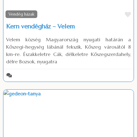
Fa
Vendég házak
Kern vendégház – Velem
Velem község Magyarország nyugati határán a
Kőszegi-hegység lábánál fekszik, Kőszeg városától 8
km-re. Északkeletre Cák, délkeletre Kőszegszerdahely,
délre Bozsok, nyugatra