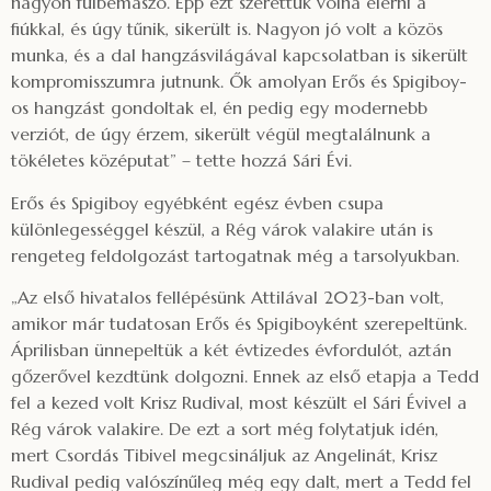
nagyon fülbemászó. Épp ezt szerettük volna elérni a
fiúkkal, és úgy tűnik, sikerült is. Nagyon jó volt a közös
munka, és a dal hangzásvilágával kapcsolatban is sikerült
kompromisszumra jutnunk. Ők amolyan Erős és Spigiboy-
os hangzást gondoltak el, én pedig egy modernebb
verziót, de úgy érzem, sikerült végül megtalálnunk a
tökéletes középutat” – tette hozzá Sári Évi.
Erős és Spigiboy egyébként egész évben csupa
különlegességgel készül, a Rég várok valakire után is
rengeteg feldolgozást tartogatnak még a tarsolyukban.
„Az első hivatalos fellépésünk Attilával 2023-ban volt,
amikor már tudatosan Erős és Spigiboyként szerepeltünk.
Áprilisban ünnepeltük a két évtizedes évfordulót, aztán
gőzerővel kezdtünk dolgozni. Ennek az első etapja a Tedd
fel a kezed volt Krisz Rudival, most készült el Sári Évivel a
Rég várok valakire. De ezt a sort még folytatjuk idén,
mert Csordás Tibivel megcsináljuk az Angelinát, Krisz
Rudival pedig valószínűleg még egy dalt, mert a Tedd fel