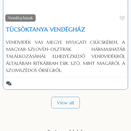
Fa
Vendég házak
TÜCSÖKTANYA VENDÉGHÁZ
VENDVIDÉK VAS MEGYE NYUGATI CSÜCSKÉBEN, A
MAGYAR-SZLOVÉN-OSZTRÁK HÁRMASHATÁR
TALÁLKOZÁSÁNÁL ELHELYEZKEDŐ VENDVIDÉKRŐL
ÁLTALÁBAN RITKÁBBAN ESIK SZÓ, MINT MAGÁRÓL A
SZOMSZÉDOS ŐRSÉGRŐL.
View all