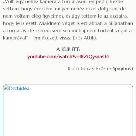
„Volt egy nehéz kamera a forgatáson, én pedig kézbe
vettem, hogy érezzem, milyen nehéz ezzel dolgozni, de
nem voltam elég figyelmes, és úgy tettem le az asztalra,
hogy le is esett. Majdnem véget is ért abban a pillanatban
a forgatás, de szerencsére semmi baj nem történt végül a
kamerával” – emlékezett vissza Erős Attila.
A KLIP ITT:
youtube.com/watch?v=lRZiQysnaO4
(Fotó forrás: Erős és Spigiboy)