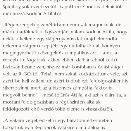
Spigiboy sok évvel ezelőtt kapott erre pontos definíciót,
méghozzá Bodnár Attilától.
„Régen rengeteg zenét írtam nem csak magunknak, de
más előadóknak is. Egyszer járt nálam Bodnár Attila, hogy
nekik is kellene egy slágergyanús dal, majd elmondta
nekem a sláger receptjét: egy dúdolható dal, könnyen
megjegyezhető szövegek és szimpatikus arc. Ha ezt a
receptet elfogadjuk, akkor ebben dalban ebből kettő
biztosan benne van, hisz ez már korábban is óriási sláger
volt az R-GO-tól. Tehát nem sokat kockáztattunk vele, azt
azért be kell vallani, de azért tudtuk ezt feldolgozásként is
sikerre vinni, mert az a bizonyos szimpátia-faktor is
megvolt benne” – mesélte Erős Attila, aki azt is elárulta, a
mostani feldolgozásban a régi, szintén általuk
feldolgozott első verzió több eleme is visszaköszön.
„A Valami véget ért-et is egy barátom éttermében
forgattuk és a Rég várok valakire című dalnál is