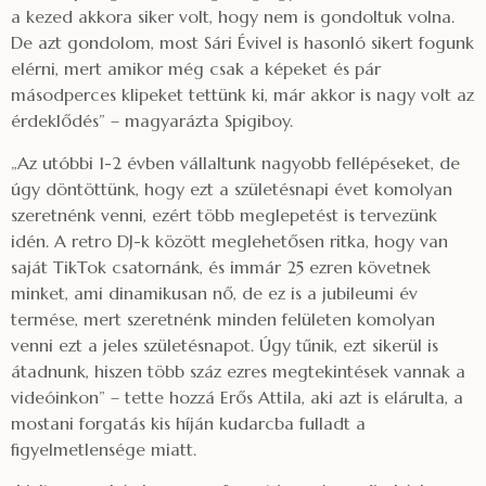
a kezed akkora siker volt, hogy nem is gondoltuk volna.
De azt gondolom, most Sári Évivel is hasonló sikert fogunk
elérni, mert amikor még csak a képeket és pár
másodperces klipeket tettünk ki, már akkor is nagy volt az
érdeklődés” – magyarázta Spigiboy.
„Az utóbbi 1-2 évben vállaltunk nagyobb fellépéseket, de
úgy döntöttünk, hogy ezt a születésnapi évet komolyan
szeretnénk venni, ezért több meglepetést is tervezünk
idén. A retro DJ-k között meglehetősen ritka, hogy van
saját TikTok csatornánk, és immár 25 ezren követnek
minket, ami dinamikusan nő, de ez is a jubileumi év
termése, mert szeretnénk minden felületen komolyan
venni ezt a jeles születésnapot. Úgy tűnik, ezt sikerül is
átadnunk, hiszen több száz ezres megtekintések vannak a
videóinkon” – tette hozzá Erős Attila, aki azt is elárulta, a
mostani forgatás kis híján kudarcba fulladt a
figyelmetlensége miatt.