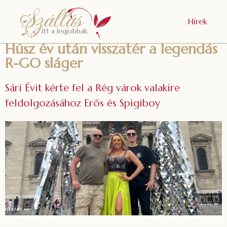
Szállás
Hírek
itt a legjobbak
Húsz év után visszatér a legendás
R-GO sláger
Sári Évit kérte fel a Rég várok valakire
feldolgozásához Erős és Spigiboy